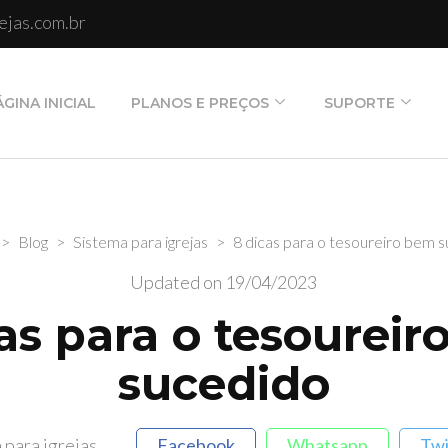
ejas.com.br
ente para igrejas e congregações
ÁGINA INICIAL
PLANOS E PREÇOS
SUPORTE
>
Blog
>
Sistema para igrejas
>
8 dicas para o tesoureiro bem 
Updated on
19/04/2023
as para o tesourei
sucedido
 para igrejas
Facebook
Whatsapp
Twi