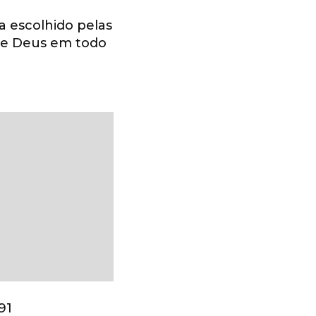
ma escolhido pelas
 de Deus em todo
l
91