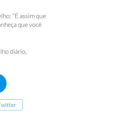
elho: “É assim que
conheça que você
lho diário,
Twitter