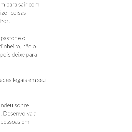
ém para sair com
izer coisas
hor.
 pastor e o
dinheiro, não o
pois deixe para
dades legais em seu
endeu sobre
. Desenvolva a
s pessoas em